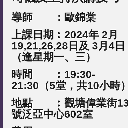
導師 ：歐錦棠
上課日期︰
2024
年
2
月
19,21,26,28
日及
3
月
4
日
（逢星期一、三）
時間 ︰
19:30-
21:30
（
5
堂，共
10
小時
地點 ︰觀塘偉業街
1
號泛亞中心
602
室