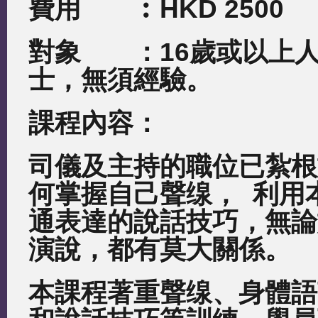
費用 ︰
HKD 2500
對象 ：
16
歲或以上
士，無須經驗。
課程內容：
司儀及主持的職位已紮根
何掌握自己聲缐，
利用
通表達的說話技巧，無論
演說，都有莫大關係。
本課程著重聲缐、身體語